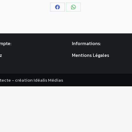
Partager
Partager
sur
sur
Facebook
WhatsApp
mpte:
Informations:
z
Mentions Légales
itecte - création
Idéalis Médias