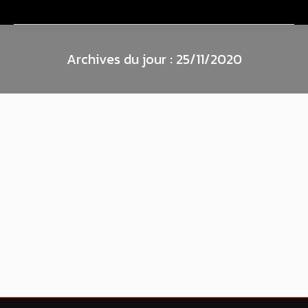
Archives du jour :
25/11/2020
…Nous serons exceptionnellement
ouverts les Lundi 21 & 28 décembre …
Divers
,
information
,
reseaux
,
VIP
Par
G6k
25/11/2020
Laisser un commentaire